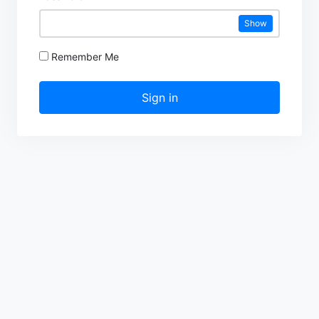
Show
Remember Me
Sign in